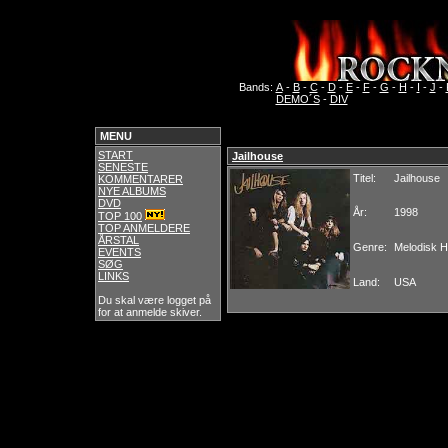
Bands:
A
-
B
-
C
-
D
-
E
-
F
-
G
-
H
-
I
-
J
-
DEMO´S
-
DIV
MENU
START
Jailhouse
SENESTE
Titel:
Jailhouse
KOMMENTARER
NYE ALBUMS
DVD
År:
1998
TOP 100
TOP ANMELDERE
ÅRSTAL
Genre:
Melodisk 
EVENTS
SØG
LINKS
Land:
USA
Du skal være logget på
for at anmelde skiver.