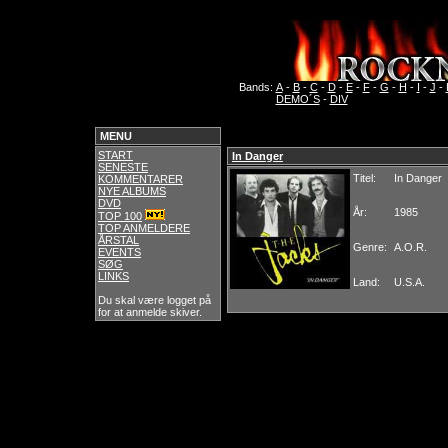
Bands:
A
-
B
-
C
-
D
-
E
-
F
-
G
-
H
-
I
-
J
-
DEMO´S
-
DIV
MENU
START
In Danger
SENESTE
Titel:
In Danger
KOMMENTARER
NYE ALBUMS
DVD
År:
1985
TOP 100
TOP ANMELDERE
ÅRSTAL
Genre:
A.O.R.
EVENTS
SØG
LINKS
Land:
U.S.A.
Du skal være logget på
for at anmelde skiver.