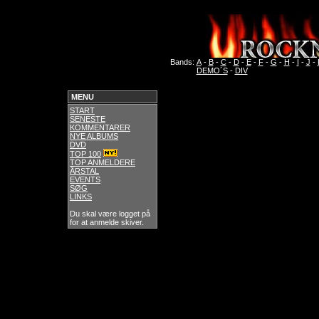
Bands:
A
-
B
-
C
-
D
-
E
-
F
-
G
-
H
-
I
-
J
-
DEMO´S
-
DIV
MENU
START
SENESTE
KOMMENTARER
NYE ALBUMS
DVD
TOP 100
TOP ANMELDERE
ÅRSTAL
EVENTS
SØG
LINKS
Du skal være logget på
for at anmelde skiver.