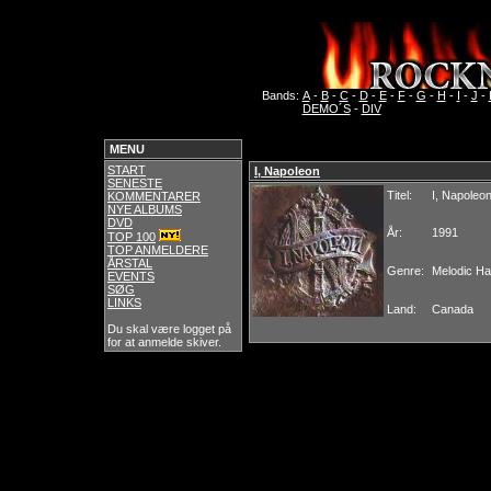
Bands:
A
-
B
-
C
-
D
-
E
-
F
-
G
-
H
-
I
-
J
-
DEMO´S
-
DIV
MENU
START
I, Napoleon
SENESTE
Titel:
I, Napoleo
KOMMENTARER
NYE ALBUMS
DVD
År:
1991
TOP 100
TOP ANMELDERE
ÅRSTAL
Genre:
Melodic H
EVENTS
SØG
LINKS
Land:
Canada
Du skal være logget på
for at anmelde skiver.