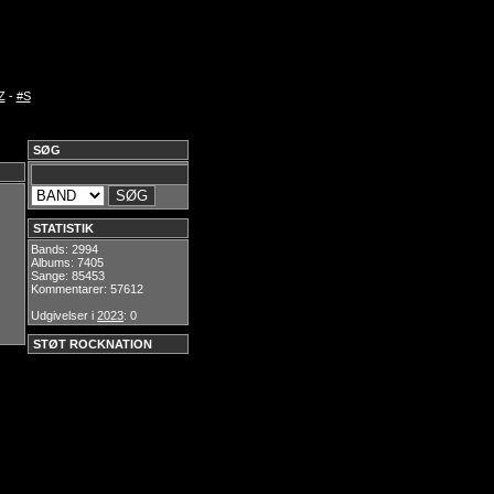
Z
-
#S
SØG
STATISTIK
Bands: 2994
Albums: 7405
Sange: 85453
Kommentarer: 57612
Udgivelser i
2023
: 0
STØT ROCKNATION