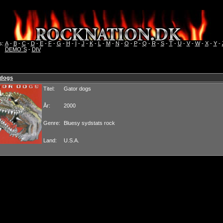
s:
A
-
B
-
C
-
D
-
E
-
F
-
G
-
H
-
I
-
J
-
K
-
L
-
M
-
N
-
O
-
P
-
Q
-
R
-
S
-
T
-
U
-
V
-
W
-
X
-
Y
-
DEMO´S
-
DIV
 dogs
Titel:
Gator dogs
År:
2000
Genre:
Bluesy sydstats rock
Land:
U.S.A.