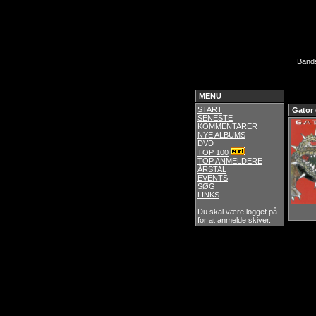
Band
MENU
START
Gator
SENESTE
KOMMENTARER
NYE ALBUMS
DVD
TOP 100
TOP ANMELDERE
ÅRSTAL
EVENTS
SØG
LINKS
Du skal være logget på
for at anmelde skiver.