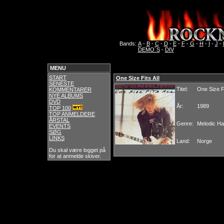
Bands:
A
-
B
-
C
-
D
-
E
-
F
-
G
-
H
-
I
-
J
-
DEMO´S
-
DIV
MENU
START
One Size Fits All
SENESTE
Titel:
One Size Fi
KOMMENTARER
NYE ALBUMS
DVD
År:
1989
TOP 100
TOP ANMELDERE
ÅRSTAL
Genre:
Melodic H
EVENTS
SØG
LINKS
Land:
Norge
Du skal være logget på
for at anmelde skiver.