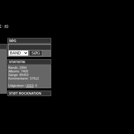
Z
-
#S
SØG
STATISTIK
Bands: 2994
Albums: 7405
Sange: 85453
Kommentarer: 57612
Udgivelser i
2023
: 0
STØT ROCKNATION