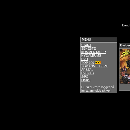
Band
MENU
START
Barbed
SENESTE
KOMMENTARER
NYE ALBUMS
DVD
TOP 100
TOP ANMELDERE
ÅRSTAL
EVENTS
SØG
LINKS
Du skal være logget på
for at anmelde skiver.