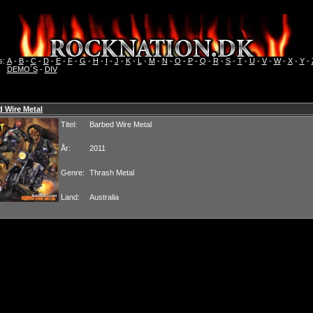
s:
A
-
B
-
C
-
D
-
E
-
F
-
G
-
H
-
I
-
J
-
K
-
L
-
M
-
N
-
O
-
P
-
Q
-
R
-
S
-
T
-
U
-
V
-
W
-
X
-
Y
-
DEMO´S
-
DIV
 Wire Metal
Titel:
Barbed Wire Metal
År:
2011
Genre:
Thrash Metal
Land:
Australia