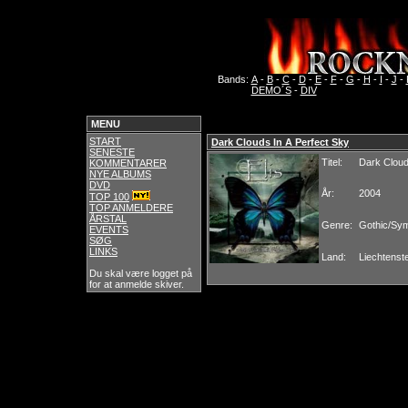
Bands:
A
-
B
-
C
-
D
-
E
-
F
-
G
-
H
-
I
-
J
-
DEMO´S
-
DIV
MENU
START
Dark Clouds In A Perfect Sky
SENESTE
Titel:
Dark Cloud
KOMMENTARER
NYE ALBUMS
DVD
År:
2004
TOP 100
TOP ANMELDERE
ÅRSTAL
Genre:
Gothic/Sym
EVENTS
SØG
LINKS
Land:
Liechtenst
Du skal være logget på
for at anmelde skiver.