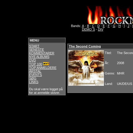
Bands:
A
-
B
-
C
-
D
-
E
-
F
-
G
-
H
-
I
-
J
-
DEMO´S
-
DIV
MENU
START
The Second Coming
SENESTE
Titel:
The Secon
KOMMENTARER
NYE ALBUMS
DVD
År:
2008
TOP 100
TOP ANMELDERE
ÅRSTAL
Genre:
MHR
EVENTS
SØG
LINKS
Land:
UK/DE/US
Du skal være logget på
for at anmelde skiver.