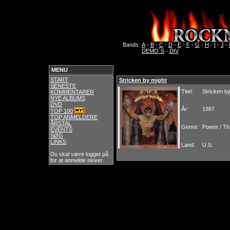
Bands:
A
-
B
-
C
-
D
-
E
-
F
-
G
-
H
-
I
-
J
-
DEMO´S
-
DIV
MENU
START
Stricken by might
SENESTE
Titel:
Stricken b
KOMMENTARER
NYE ALBUMS
DVD
År:
1987
TOP 100
TOP ANMELDERE
ÅRSTAL
Genre:
Power / Th
EVENTS
SØG
LINKS
Land:
U.S.
Du skal være logget på
for at anmelde skiver.