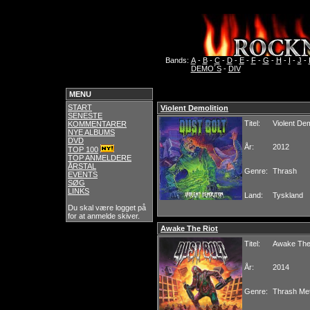
Bands:
A
-
B
-
C
-
D
-
E
-
F
-
G
-
H
-
I
-
J
-
DEMO´S
-
DIV
MENU
START
Violent Demolition
SENESTE
Titel:
Violent Dem
KOMMENTARER
NYE ALBUMS
DVD
År:
2012
TOP 100
TOP ANMELDERE
ÅRSTAL
Genre:
Thrash
EVENTS
SØG
LINKS
Land:
Tyskland
Du skal være logget på
for at anmelde skiver.
Awake The Riot
Titel:
Awake The
År:
2014
Genre:
Thrash Met