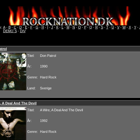
s:
A
-
B
-
C
-
D
-
E
-
F
-
G
-
H
-
I
-
J
-
K
-
L
-
M
-
N
-
O
-
P
-
Q
-
R
-
S
-
T
-
U
-
V
-
W
-
X
-
Y
-
DEMO´S
-
DIV
trol
Titel:
Don Patrol
År:
1990
Genre:
Hard Rock
Land:
Sverige
, A Deal And The Devil
Titel:
A Wire, A Deal And The Devil
År:
1992
Genre:
Hard Rock