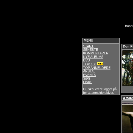
Band
MENU
START
Don Pa
SENESTE
KOMMENTARER
NYE ALBUMS
DVD
TOP 100
TOP ANMELDERE
ÅRSTAL
EVENTS
SØG
LINKS
Du skal være logget på
for at anmelde skiver.
A Wire