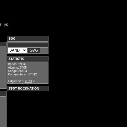
Z
-
#S
SØG
STATISTIK
Bands: 2994
Albums: 7405
Sange: 85453
Kommentarer: 57612
Udgivelser i
2023
: 0
STØT ROCKNATION