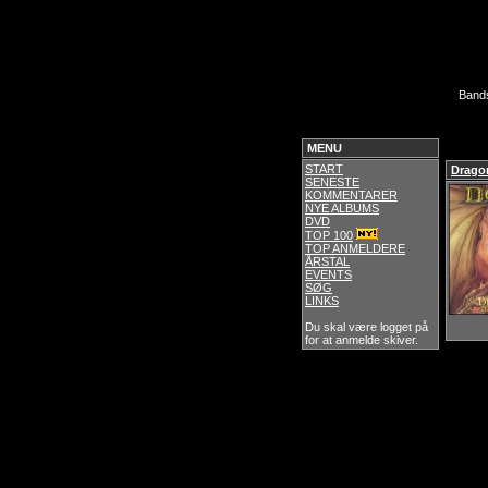
Band
MENU
START
Drago
SENESTE
KOMMENTARER
NYE ALBUMS
DVD
TOP 100
TOP ANMELDERE
ÅRSTAL
EVENTS
SØG
LINKS
Du skal være logget på
for at anmelde skiver.