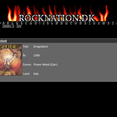
s:
A
-
B
-
C
-
D
-
E
-
F
-
G
-
H
-
I
-
J
-
K
-
L
-
M
-
N
-
O
-
P
-
Q
-
R
-
S
-
T
-
U
-
V
-
W
-
X
-
Y
-
DEMO´S
-
DIV
nlord
Titel:
Dragonlord
År:
1999
Genre:
Power Metal (Epic)
Land:
Italy