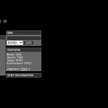
Z
-
#S
SØG
STATISTIK
Bands: 2994
Albums: 7405
Sange: 85453
Kommentarer: 57612
Udgivelser i
2023
: 0
STØT ROCKNATION