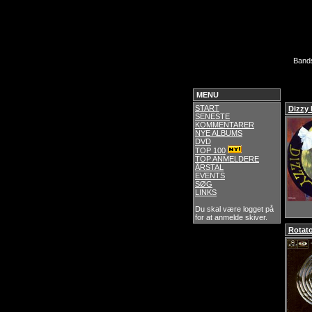
Band
MENU
START
Dizzy 
SENESTE
KOMMENTARER
NYE ALBUMS
DVD
TOP 100
TOP ANMELDERE
ÅRSTAL
EVENTS
SØG
LINKS
Du skal være logget på
for at anmelde skiver.
Rotat