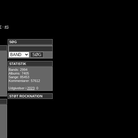
Z
-
#S
SØG
STATISTIK
Bands: 2994
Albums: 7405
Sange: 85453
Kommentarer: 57612
Udgivelser i
2023
: 0
STØT ROCKNATION