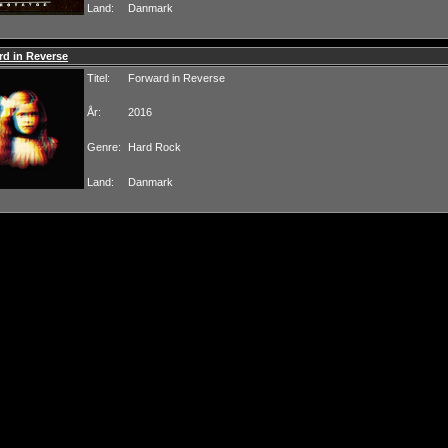
Land:
Danmark
d in Reverse
Titel:
Forward in Reverse
År:
2016
Genre:
Hard Rock
Land:
Danmark