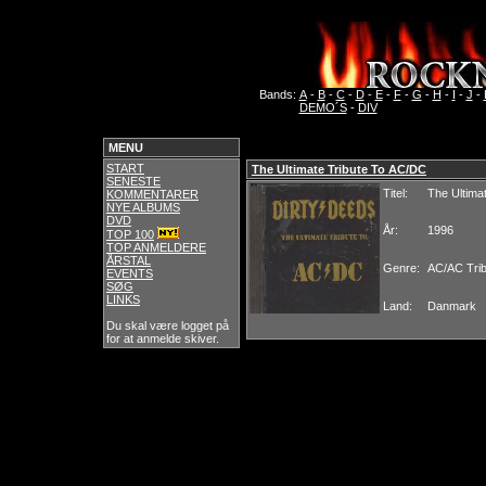
Bands:
A
-
B
-
C
-
D
-
E
-
F
-
G
-
H
-
I
-
J
-
DEMO´S
-
DIV
MENU
START
The Ultimate Tribute To AC/DC
SENESTE
Titel:
The Ultima
KOMMENTARER
NYE ALBUMS
DVD
År:
1996
TOP 100
TOP ANMELDERE
ÅRSTAL
Genre:
AC/AC Trib
EVENTS
SØG
LINKS
Land:
Danmark
Du skal være logget på
for at anmelde skiver.