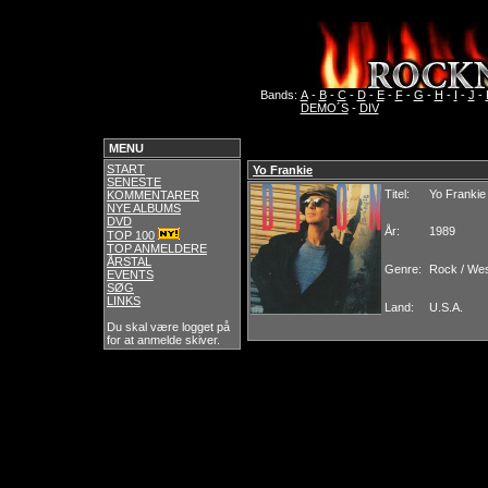
Bands:
A
-
B
-
C
-
D
-
E
-
F
-
G
-
H
-
I
-
J
-
DEMO´S
-
DIV
MENU
START
Yo Frankie
SENESTE
Titel:
Yo Frankie
KOMMENTARER
NYE ALBUMS
DVD
År:
1989
TOP 100
TOP ANMELDERE
ÅRSTAL
Genre:
Rock / We
EVENTS
SØG
LINKS
Land:
U.S.A.
Du skal være logget på
for at anmelde skiver.