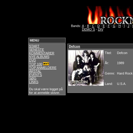
Bands:
A
-
B
-
C
-
D
-
E
-
F
-
G
-
H
-
I
-
J
-
DEMO´S
-
DIV
MENU
START
Defcon
SENESTE
Titel:
Defcon
KOMMENTARER
NYE ALBUMS
DVD
År:
1989
TOP 100
TOP ANMELDERE
ÅRSTAL
Genre:
Hard Rock
EVENTS
SØG
LINKS
Land:
U.S.A.
Du skal være logget på
for at anmelde skiver.