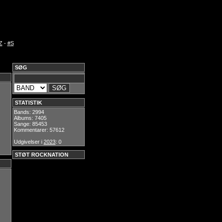
Z
-
#S
SØG
STATISTIK
Bands: 2994
Albums: 7405
Sange: 85453
Kommentarer: 57612
Udgivelser i
2023
: 0
STØT ROCKNATION