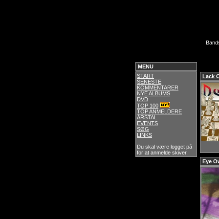
Band
MENU
START
Lack 
SENESTE
KOMMENTARER
NYE ALBUMS
DVD
TOP 100
TOP ANMELDERE
ÅRSTAL
EVENTS
SØG
LINKS
Du skal være logget på
for at anmelde skiver.
Eye O