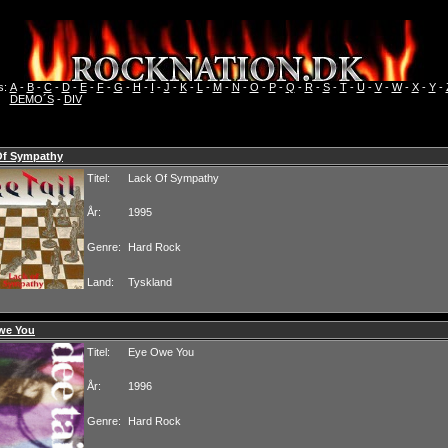
s:
A
-
B
-
C
-
D
-
E
-
F
-
G
-
H
-
I
-
J
-
K
-
L
-
M
-
N
-
O
-
P
-
Q
-
R
-
S
-
T
-
U
-
V
-
W
-
X
-
Y
-
DEMO´S
-
DIV
Of Sympathy
Titel:
Lack Of Sympathy
År:
1995
Genre:
Hard Rock
Land:
Tyskland
we You
Titel:
Eye Owe You
År:
1996
Genre:
Hard Rock