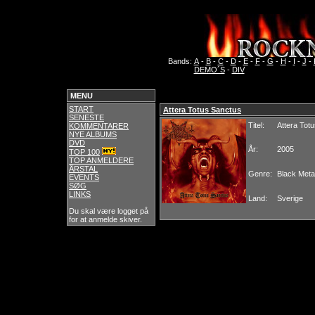
Bands:
A
-
B
-
C
-
D
-
E
-
F
-
G
-
H
-
I
-
J
-
DEMO´S
-
DIV
MENU
START
Attera Totus Sanctus
SENESTE
Titel:
Attera Tot
KOMMENTARER
NYE ALBUMS
DVD
År:
2005
TOP 100
TOP ANMELDERE
ÅRSTAL
Genre:
Black Meta
EVENTS
SØG
LINKS
Land:
Sverige
Du skal være logget på
for at anmelde skiver.