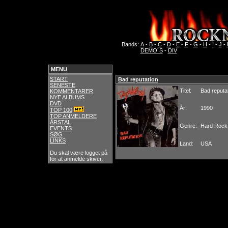
Bands:
A
-
B
-
C
-
D
-
E
-
F
-
G
-
H
-
I
-
J
-
DEMO´S
-
DIV
MENU
START
Bad reputation
SENESTE
Titel:
Bad reputa
KOMMENTARER
NYE ALBUMS
DVD
År:
1990
TOP 100
TOP ANMELDERE
ÅRSTAL
Genre:
Hard Rock
EVENTS
SØG
LINKS
Land:
USA
Du skal være logget på
for at anmelde skiver.