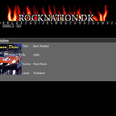
s:
A
-
B
-
C
-
D
-
E
-
F
-
G
-
H
-
I
-
J
-
K
-
L
-
M
-
N
-
O
-
P
-
Q
-
R
-
S
-
T
-
U
-
V
-
W
-
X
-
Y
-
DEMO´S
-
DIV
Rubber
Titel:
Burn Rubber
År:
1995
Genre:
Hard Rock
Land:
Tyskland