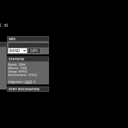
Z
-
#S
SØG
STATISTIK
Bands: 2994
Albums: 7405
Sange: 85453
Kommentarer: 57612
Udgivelser i
2023
: 0
STØT ROCKNATION