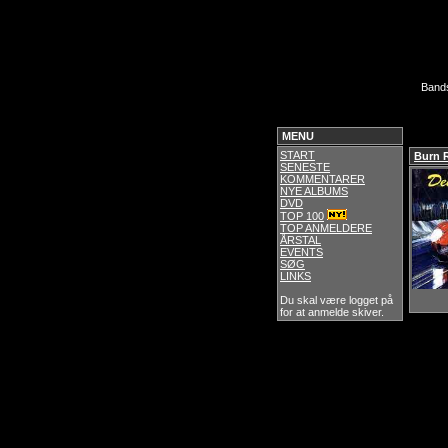
Band
MENU
START
Burn 
SENESTE
KOMMENTARER
NYE ALBUMS
DVD
TOP 100
TOP ANMELDERE
ÅRSTAL
EVENTS
SØG
LINKS
Du skal være logget på
for at anmelde skiver.