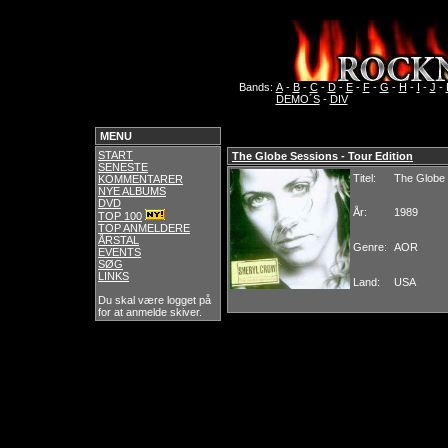
Bands:
A
-
B
-
C
-
D
-
E
-
F
-
G
-
H
-
I
-
J
-
DEMO´S
-
DIV
MENU
START
The Globe Sessions - Tour Edition
SENESTE
Titel:
The Globe 
KOMMENTARER
NYE ALBUMS
DVD
År:
1989
TOP 100
TOP ANMELDERE
ÅRSTAL
Genre:
AOR
EVENTS
SØG
LINKS
Land:
USA
Du skal være logget på
for at anmelde skiver.