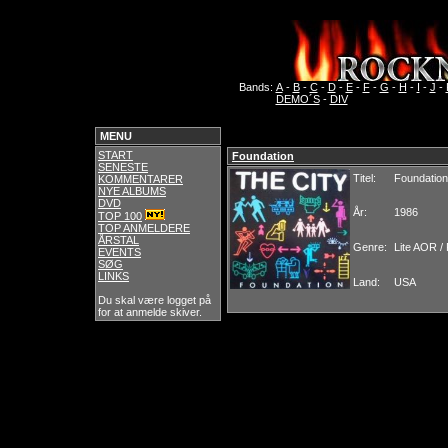
Bands:
A
-
B
-
C
-
D
-
E
-
F
-
G
-
H
-
I
-
J
-
DEMO´S
-
DIV
MENU
START
Foundation
SENESTE
Titel:
Foundation
KOMMENTARER
NYE ALBUMS
DVD
År:
1986
TOP 100
TOP ANMELDERE
ÅRSTAL
Genre:
Lite AOR /
EVENTS
SØG
LINKS
Land:
USA
Du skal være logget på
for at anmelde skiver.