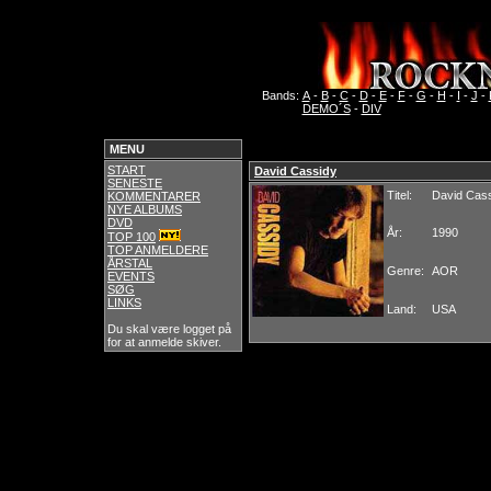
Bands:
A
-
B
-
C
-
D
-
E
-
F
-
G
-
H
-
I
-
J
-
DEMO´S
-
DIV
MENU
START
David Cassidy
SENESTE
Titel:
David Cas
KOMMENTARER
NYE ALBUMS
DVD
År:
1990
TOP 100
TOP ANMELDERE
ÅRSTAL
Genre:
AOR
EVENTS
SØG
LINKS
Land:
USA
Du skal være logget på
for at anmelde skiver.