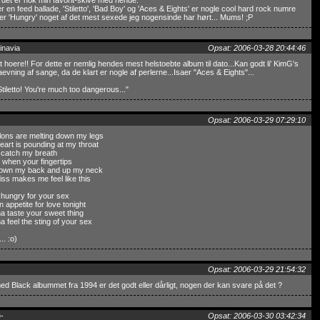
- det er nok min favorit-skive med hende.
 er en feed ballade, 'Stiletto', 'Bad Boy' og 'Aces & Eights' er nogle cool hard rock numre
er 'Hungry' noget af det mest sexede jeg nogensinde har hørt... Mums! ;P
inavia
Opsat: 2006-03-28 20:44:46
t hoere!! For dette er nemlig hendes mest helstoebte album til dato...Kan godt li' KimG's
evning af sange, da de klart er nogle af perlerne...Isaer "Aces & Eights"...
tiletto! You're much too dangerous..."
Opsat: 2006-03-29 07:29:10
lons are melting down my legs
eart is pounding at my throat
t catch my breath
it when your fingertips
own my back and up my neck
iss makes me feel like this
 hungry for your sex
an appetite for love tonight
a taste your sweet thing
a feel the sting of your sex
... :o)
Opsat: 2006-03-29 21:54:32
d Black albummet fra 1994 er det godt eller dårligt, nogen der kan svare på det ?
-
Opsat: 2006-03-30 03:42:34