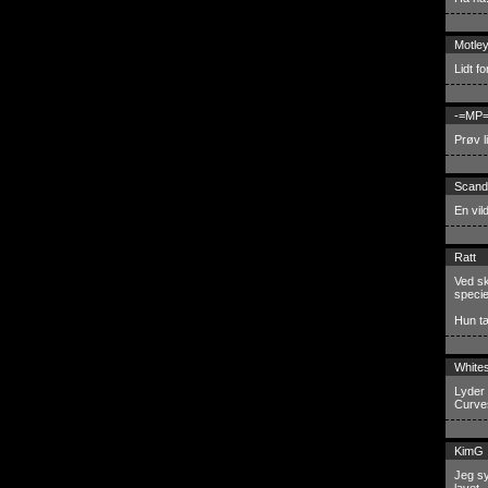
Motle
Lidt fo
-=MP=
Prøv l
Scand
En vil
Ratt
Ved sk
specie
Hun tæ
White
Lyder 
Curves
KimG
Jeg sy