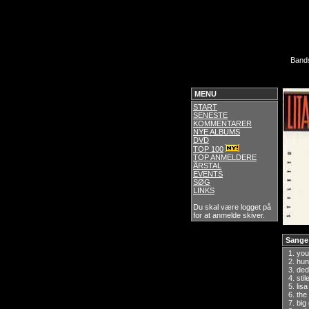
Band
MENU
START
SENESTE
KOMMENTARER
NYE ALBUMS
DVD
TOP 100
TOP ANMELDERE
ÅRSTAL
EVENTS
SØG
LINKS
Du skal være logget på
for at anmelde skiver.
Sange
1.
you
2.
hu
3.
ded
4.
stil
5.
lis
6.
the
7.
big