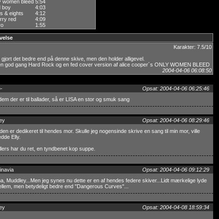
y women bleed
5:54
d boy
4:03
s & eights
4:12
rry red
4:09
ro
1:55
velse
Karakter: 7.5/10
r gjort det bedre end på denne skive, men den holder alligevel.
 en god gang Hard Rock og en fed cover version af alice cooper´s ONLY WOMEN BLEED
2004-04-06 06:08:50
-
Opsat: 2004-04-06 06:25:46
 dem der er til ballader, så er LISA en stor og smuk sang
ey
Opsat: 2004-04-06 08:29:46
den er dedikeret til hendes mor. Skulle jeg nogensinde skrive en sang til min mor, ville
dde Elly.
lers har du ret, en tyndbenet kop suppe.
inavia
Opsat: 2004-04-06 09:12:29
, Muddley...Men jeg synes nu dette er en af hendes federe skiver...Lidt mærkelige lyde
ellem, men betydeligt bedre end "Dangerous Curves"...
ey
Opsat: 2004-04-08 18:59:34
.