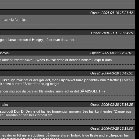
y
Opsat: 2004-04-10 15:21:42
r mærklig for mig....
-
Opsat: 2004-11-11 19:34:25
ige at læse teksten til Hungry, så er man da tændt...
inavia
Opsat: 2005-08-21 12:20:01
dt undervurderet skive...Synes faktisk dette er hendes bedste udspil til dato...
Opsat: 2006-03-28 13:49:31
u ikke lige hva' det er der gør det, men i øjeblikket høre jeg faktisk kun "Stiletto" ( i bilen )
lt selve numret "Stiletto" høre jeg meget.
nder mig squ da bare en lille anelse, men fedt er det SÅ ABSOLUT :-)
snake
Opsat: 2006-03-28 15:16:25
sgu godt Don D. Denne cd har jeg formentlig i morgen! Jeg har kun hendes "Dangerous
". Hvordan er den her i forhold til?
Opsat: 2006-03-28 16:19:00
nes der er lidt mere substans på denne skive i forhold til de fleste andre Lita-pigen har