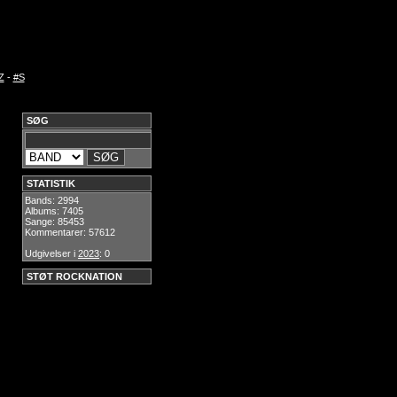
Z
-
#S
SØG
STATISTIK
Bands: 2994
Albums: 7405
Sange: 85453
Kommentarer: 57612
Udgivelser i
2023
: 0
STØT ROCKNATION