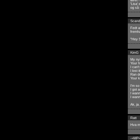
lavet 
'Lisa'
og så 
Scand
Fedt a
fremha
"Hey S
KimG
My ny
Your h
I can'
I lost 
Ran d
Your k
I'm so
I got 
I wann
I wann
Ak, ja.
Ratt
Hva me
-=MP=