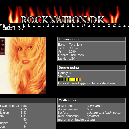
s:
A
-
B
-
C
-
D
-
E
-
F
-
G
-
H
-
I
-
J
-
K
-
L
-
M
-
N
-
O
-
P
-
Q
-
R
-
S
-
T
-
U
-
V
-
W
-
X
-
Y
-
DEMO´S
-
DIV
Informationer
Band:
Ford, Lita
Titel:
Stiletto
År:
1990
Genre:
Hard Rock
Land:
USA
Bruger rating
Rating:
8
Stemmer: 3
Du skal være logget ind for at rate skiver.
Medlemmer
r wake up call
1:58
david ezrin:
keyboards
ngry
4:53
donnie nossov:
bass
ication
3:33
lita ford:
guiutars and lead vocals
etto
4:37
mike chapman:
producer
a
4:53
myron grombacher:
drums
 ripper
5:19
 gun
4:34