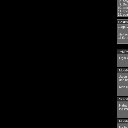
8.
onl
9.
Ba
10.
ace
11.
che
12.
out
Beskri
-=MP=-
Lita ha
då får
-=MP=
Og til
Muddl
Ja og 
den he
Men el
Scand
Hahaha
ind im
Muddl
Ha ha