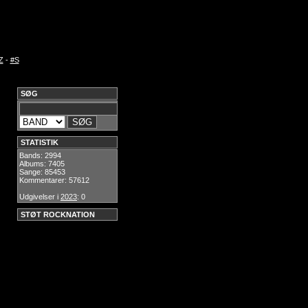
Z
-
#S
SØG
STATISTIK
Bands: 2994
Albums: 7405
Sange: 85453
Kommentarer: 57612
Udgivelser i
2023
: 0
STØT ROCKNATION