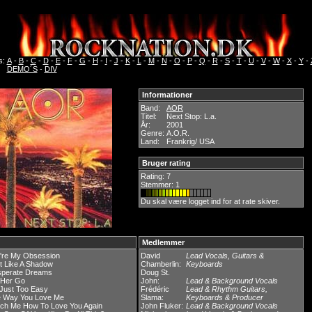
s:
A
-
B
-
C
-
D
-
E
-
F
-
G
-
H
-
I
-
J
-
K
-
L
-
M
-
N
-
O
-
P
-
Q
-
R
-
S
-
T
-
U
-
V
-
W
-
X
-
Y
-
DEMO´S
-
DIV
Informationer
Band:
AOR
Titel:
Next Stop: L.a.
År:
2001
Genre:
A.O.R.
Land:
Frankrig/ USA
Bruger rating
Rating:
7
Stemmer: 1
Du skal være logget ind for at rate skiver.
Medlemmer
're My Obsession
David
Lead Vocals, Guitars &
t Like A Shadow
Chamberlin:
Keyboards
perate Dreams
Doug St.
 Her Go
John:
Lead & Background Vocals
s Just Too Easy
Frédéric
Lead & Rhythm Guitars,
 Way You Love Me
Slama:
Keyboards & Producer
ch Me How To Love You Again
John Fluker:
Lead & Background Vocals