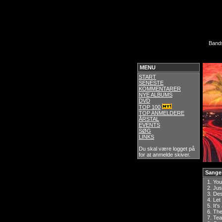
Band
MENU
START
SENESTE
KOMMENTARER
NYE ALBUMS
DVD
TOP 100
TOP ANMELDERE
ÅRSTAL
EVENTS
SØG
LINKS
Du skal være logget på
for at anmelde skiver.
Sange
1.
You
2.
Jus
3.
Des
4.
Let
5.
It'
6.
The
7.
Tea