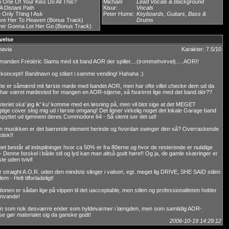
 One Of Your Kiss Do All This?
Michael
Lead Vocals & Background
A Distant Path
Kisur:
Vocals
 Only Thing I Ask
Peter Hume:
Keyboards, Guitars, Bass &
ve Her To Heaven (Bonus Track)
Drums
er Gonna Let Her Go (Bonus Track)
velse
navia
Karakter: 7.5/10
anden Frédéric Slama med sit band AOR der spiller....(trommehvirvel).....AOR!!
 koncept!! Bandnavn og stilart i samme vending! Hahaha :)
tte er såmænd mit første møde med bandet AOR, men har ofte villet checke dem ud da
har været mødested for mangen en AOR-stjerne, så hva'eret lige med det band dér??
teriet ska' jeg ik' ku' komme med en løsning på, men vil blot sige at det MEGET
ige cover slog mig ud i første omgang! Det ligner virkelig noget det lokale Garage band
 spyttet ud igennem deres Commodore 64 - Så slemt ser det ud!
n musikken er det bærende element herinde og hvordan swinger den så? Overraskende
tisk!!
t består af indspilninger hvor ca 50% er fra 80erne og hvor de resterende er nutidige
- Denne forskel i både stil og lyd kan man altså godt høre!! Og ja, de gamle skæringer er
te uden tvivl!
er straight A.O.R. uden den mindste slinger i valsen, egt. meget lig DRIVE, SHE SAID stilen
lem - Helt tilforladeligt!
ionen er sådan lige på vippen til det uacceptable, men stilen og professionaliteten holder
envande!
um som nok desværre ender som hyldevarmer i længden, men som samtidig AOR-
se gør materialet sig da ganske godt!
2006-10-19 14:29:12