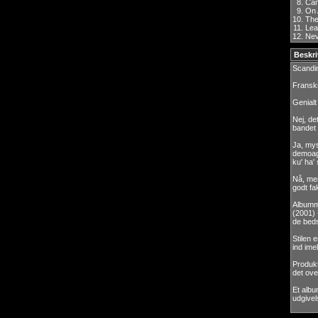
8.
Can
9.
On 
10.
The
11.
Lea
12.
Nev
Beskri
Scandi
Franskm
Genialt
Nej, de
bandet 
Ja, mys
demoagt
ku' ha'
Nå, me
godt fak
Albumme
(2001) 
de beds
Stilen 
ind imel
Produkt
det ov
Et alb
udgivel