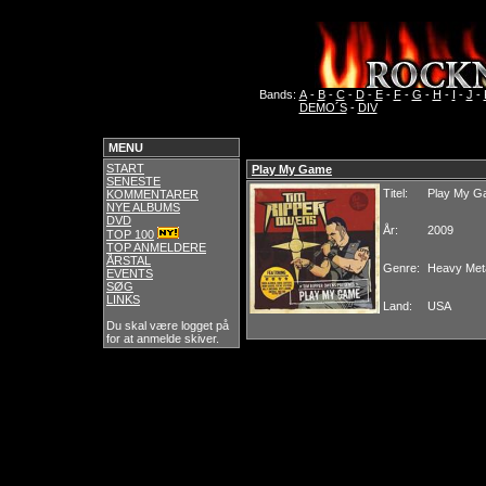
Bands:
A
-
B
-
C
-
D
-
E
-
F
-
G
-
H
-
I
-
J
-
DEMO´S
-
DIV
MENU
START
Play My Game
SENESTE
Titel:
Play My G
KOMMENTARER
NYE ALBUMS
DVD
År:
2009
TOP 100
TOP ANMELDERE
ÅRSTAL
Genre:
Heavy Met
EVENTS
SØG
LINKS
Land:
USA
Du skal være logget på
for at anmelde skiver.