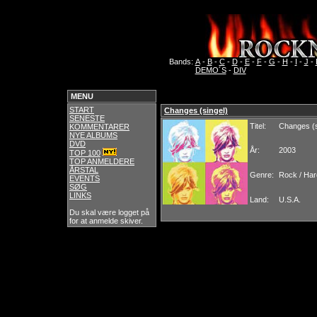
Bands:
A
-
B
-
C
-
D
-
E
-
F
-
G
-
H
-
I
-
J
-
DEMO´S
-
DIV
MENU
START
Changes (singel)
SENESTE
Titel:
Changes (s
KOMMENTARER
NYE ALBUMS
DVD
År:
2003
TOP 100
TOP ANMELDERE
ÅRSTAL
Genre:
Rock / Har
EVENTS
SØG
LINKS
Land:
U.S.A.
Du skal være logget på
for at anmelde skiver.