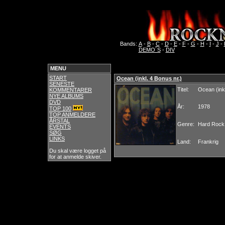
Bands:
A
-
B
-
C
-
D
-
E
-
F
-
G
-
H
-
I
-
J
-
DEMO´S
-
DIV
MENU
START
Ocean (inkl. 4 Bonus nr.)
SENESTE
Titel:
Ocean (inkl
KOMMENTARER
NYE ALBUMS
DVD
År:
1978
TOP 100
TOP ANMELDERE
ÅRSTAL
Genre:
Hard Rock
EVENTS
SØG
LINKS
Land:
Frankrig
Du skal være logget på
for at anmelde skiver.