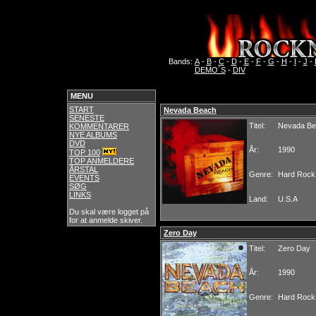
Bands:
A
-
B
-
C
-
D
-
E
-
F
-
G
-
H
-
I
-
J
-
DEMO´S
-
DIV
MENU
START
Nevada Beach
SENESTE
Titel:
Nevada Be
KOMMENTARER
NYE ALBUMS
DVD
År:
1990
TOP 100
TOP ANMELDERE
ÅRSTAL
Genre:
Hard Rock
EVENTS
SØG
LINKS
Land:
U.S.A
Du skal være logget på
for at anmelde skiver.
Zero Day
Titel:
Zero Day
År:
1990
Genre:
Hard Rock